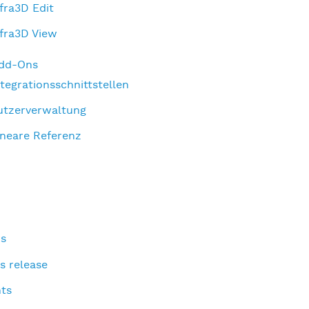
nfra3D Edit
nfra3D View
Add-Ons
ntegrationsschnittstellen
utzerverwaltung
ineare Referenz
s
s release
ts