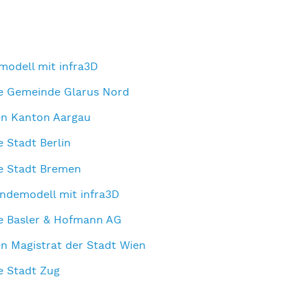
modell mit infra3D
ie Gemeinde Glarus Nord
en Kanton Aargau
e Stadt Berlin
ie Stadt Bremen
ändemodell mit infra3D
ie Basler & Hofmann AG
en Magistrat der Stadt Wien
ie Stadt Zug