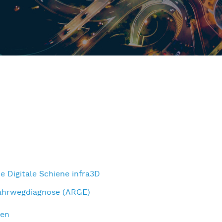
ie Digitale Schiene infra3D
ahrwegdiagnose (ARGE)
nen