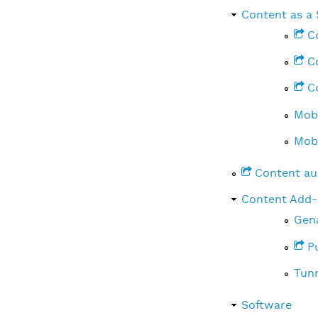
Content as a 
C
C
C
Mob
Mobi
Content au
Content Add
Gena
P
Tunn
Software