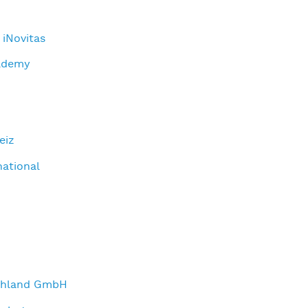
 iNovitas
ademy
eiz
national
schland GmbH