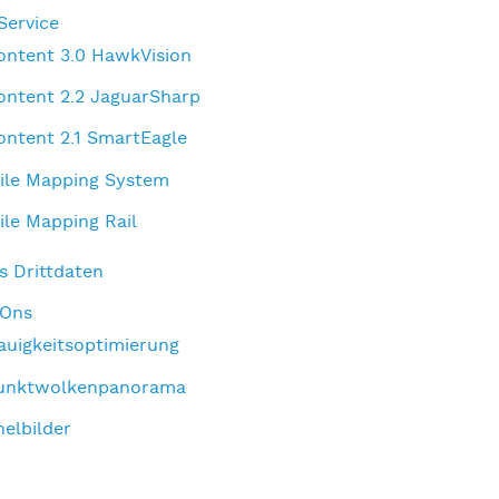
Service
ontent 3.0 HawkVision
ontent 2.2 JaguarSharp
ontent 2.1 SmartEagle
ile Mapping System
le Mapping Rail
s Drittdaten
-Ons
uigkeitsoptimierung
unktwolkenpanorama
elbilder