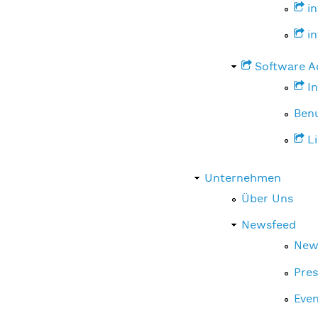
i
i
Software 
I
Ben
L
Unternehmen
Über Uns
Newsfeed
New
Pres
Even