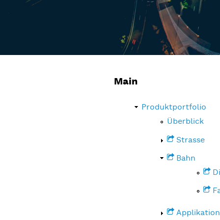
Main
Produktportfolio
Überblick
Strasse
Bahn
D
F
Applikatio