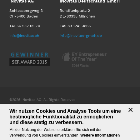
iNovitas AG
iNovitas Deutschland GmbH
Schlossbergweg 3
Rundfunkplatz 2
CH-5400 Baden
DE-80335 München
+41 56 552 05 70
+49 89 1241 3866
info@inovitas.ch
info@inovitas-gmbh.de
©2026 iNovitas AG. All Rights Reserved.
×
Wir nutzen Cookies und Analyse Tools um eine
AGB iNovitas AG
AGB iNovitas Deutschland GmbH
bestmögliche Funktionalität zu ermöglichen
Impressum & Datenschutz
Downloads
Site map
und diese stetig zu verbessern.
Mit der Nutzung der Webseite erklären Sie sich mit der
Verwendung von Cookies einverstanden.
Weitere Informationen