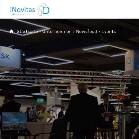
Startseite
›
Unternehmen
›
Newsfeed
›
Events