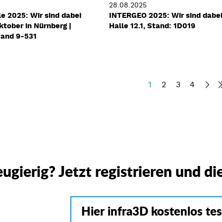
28.08.2025
 2025: Wir sind dabei
INTERGEO 2025: Wir sind dabei
Oktober in Nürnberg |
Halle 12.1, Stand: 1D019
tand 9-531
1
2
3
4


ugierig? Jetzt registrieren und di
Hier infra3D kostenlos te