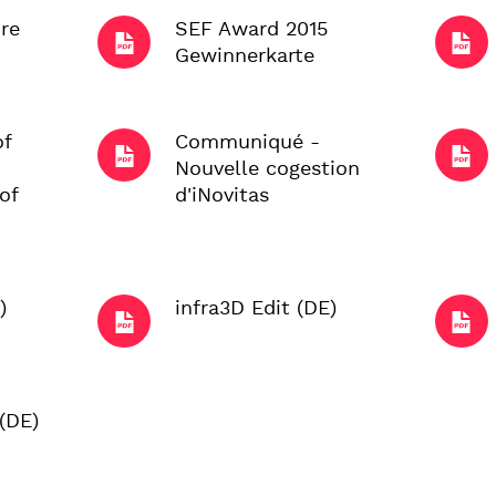
re
SEF Award 2015
Gewinnerkarte
f
Communiqué -
Nouvelle cogestion
of
d'iNovitas
)
infra3D Edit (DE)
 (DE)