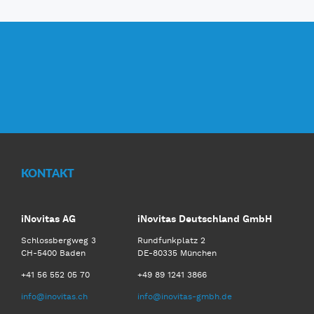
KONTAKT
iNovitas AG
iNovitas Deutschland GmbH
Schlossbergweg 3
Rundfunkplatz 2
CH-5400 Baden
DE-80335 München
+41 56 552 05 70
+49 89 1241 3866
info@inovitas.ch
info@inovitas-gmbh.de