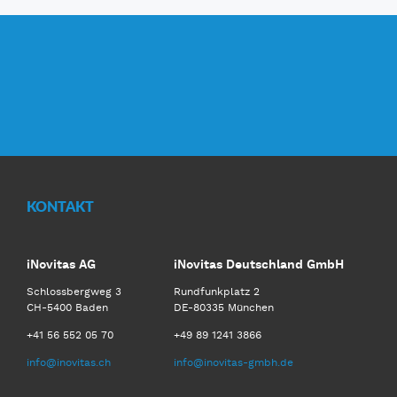
KONTAKT
iNovitas AG
iNovitas Deutschland GmbH
Schlossbergweg 3
Rundfunkplatz 2
CH-5400 Baden
DE-80335 München
+41 56 552 05 70
+49 89 1241 3866
info@inovitas.ch
info@inovitas-gmbh.de