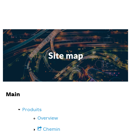
Site map
Main
Produits
Overview
Chemin