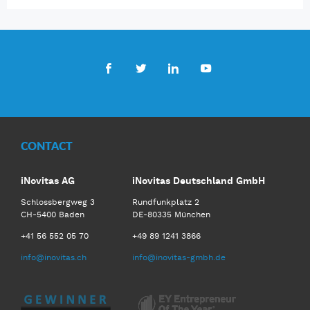
Facebook
Twitter
LinkedIn
Youtube
CONTACT
iNovitas AG
iNovitas Deutschland GmbH
Schlossbergweg 3
Rundfunkplatz 2
CH-5400 Baden
DE-80335 München
+41 56 552 05 70
+49 89 1241 3866
info@inovitas.ch
info@inovitas-gmbh.de