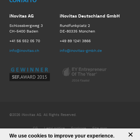
CONTATTO
iNovitas AG
iNovitas Deutschland GmbH
Schlossbergweg 3
Rundfunkplatz 2
CH-5400 Baden
DE-80335 München
+41 56 552 05 70
+49 89 1241 3866
info@inovitas.ch
info@inovitas-gmbh.de
©2026 iNovitas AG. All Rights Reserved.
CG
Legal notice
Scaricare
Site map
×
We use cookies to improve your experience.