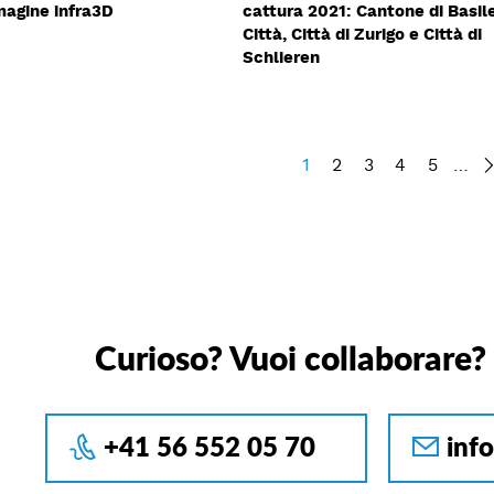
magine infra3D
cattura 2021: Cantone di Basil
Città, Città di Zurigo e Città di
Schlieren
1
2
3
4
5
…
Curioso? Vuoi collaborare?
+41 56 552 05 70
inf