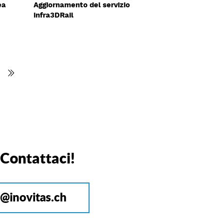
ea
Aggiornamento del servizio
infra3DRail


 Contattaci!
o@inovitas.ch