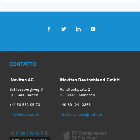
Facebook
Twitter
LinkedIn
Youtube
CONTATTO
iNovitas AG
iNovitas Deutschland GmbH
Schlossbergweg 3
Rundfunkplatz 2
CH-5400 Baden
DE-80335 München
+41 56 552 05 70
+49 89 1241 3866
info@inovitas.ch
info@inovitas-gmbh.de