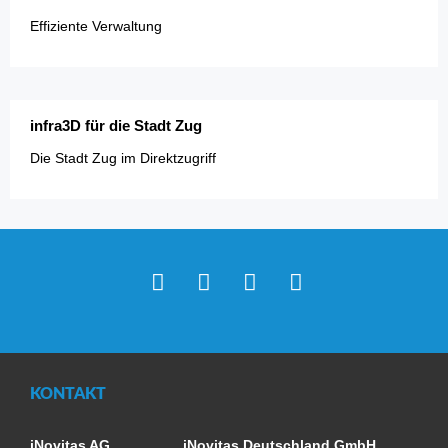
Effiziente Verwaltung
infra3D für die Stadt Zug
Die Stadt Zug im Direktzugriff
Facebook
Twitter
LinkedIn
Youtube
KONTAKT
iNovitas AG
iNovitas Deutschland GmbH