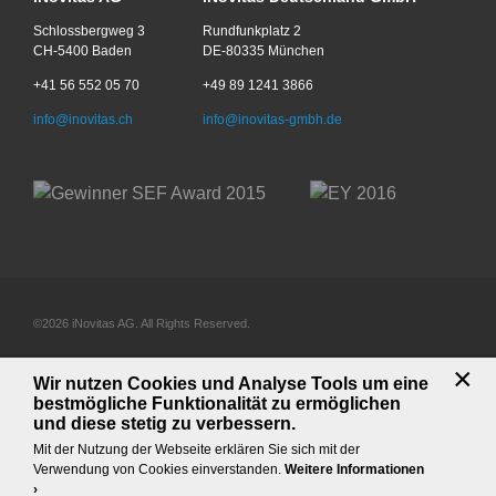
Schlossbergweg 3
Rundfunkplatz 2
CH-5400 Baden
DE-80335 München
+41 56 552 05 70
+49 89 1241 3866
info@inovitas.ch
info@inovitas-gmbh.de
©2026 iNovitas AG. All Rights Reserved.
×
AGB iNovitas AG
AGB iNovitas Deutschland GmbH
Wir nutzen Cookies und Analyse Tools um eine
Impressum & Datenschutz
Downloads
Site map
bestmögliche Funktionalität zu ermöglichen
und diese stetig zu verbessern.
Mit der Nutzung der Webseite erklären Sie sich mit der
Verwendung von Cookies einverstanden.
Weitere Informationen
›