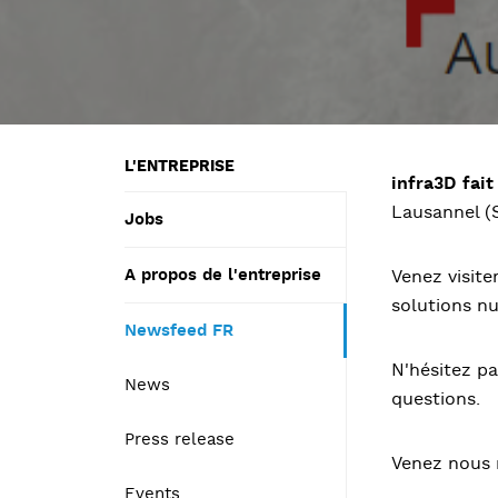
L'ENTREPRISE
infra3D fai
Lausannel (
Jobs
A propos de l'entreprise
Venez visite
solutions n
Newsfeed FR
N'hésitez pa
News
questions.
Press release
Venez nous r
Events