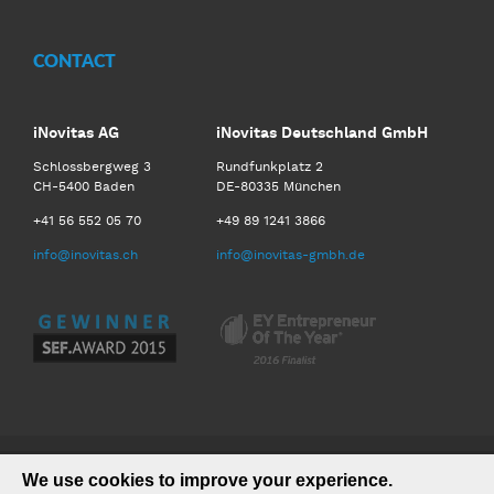
CONTACT
iNovitas AG
iNovitas Deutschland GmbH
Schlossbergweg 3
Rundfunkplatz 2
CH-5400 Baden
DE-80335 München
+41 56 552 05 70
+49 89 1241 3866
info@inovitas.ch
info@inovitas-gmbh.de
We use cookies to improve your experience.
©2026 iNovitas AG. All Rights Reserved.