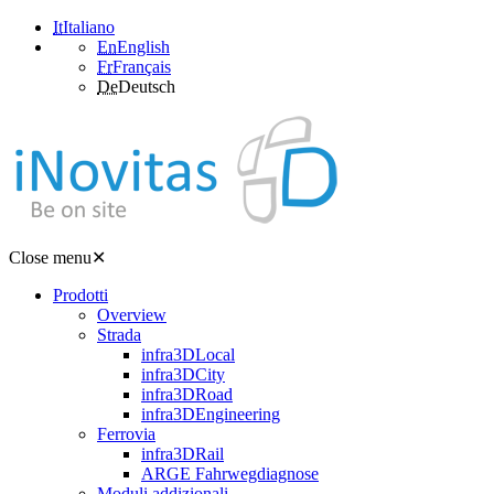
It
Italiano
En
English
Fr
Français
De
Deutsch
Close menu
✕
Prodotti
Overview
Strada
infra3DLocal
infra3DCity
infra3DRoad
infra3DEngineering
Ferrovia
infra3DRail
ARGE Fahrwegdiagnose
Moduli addizionali