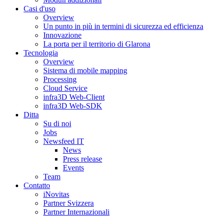
Casi d'uso
Overview
Un punto in più in termini di sicurezza ed efficienza
Innovazione
La porta per il territorio di Glarona
Tecnologia
Overview
Sistema di mobile mapping
Processing
Cloud Service
infra3D Web-Client
infra3D Web-SDK
Ditta
Su di noi
Jobs
Newsfeed IT
News
Press release
Events
Team
Contatto
iNovitas
Partner Svizzera
Partner Internazionali